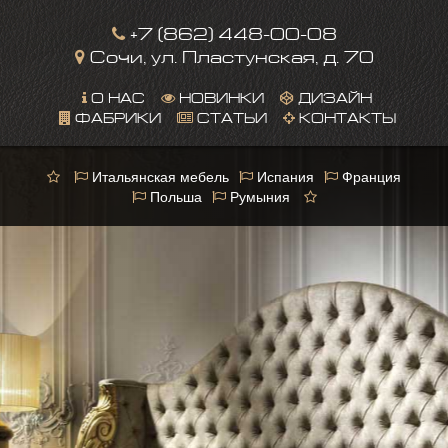
+7 (862) 448-00-08
Сочи, ул. Пластунская, д. 70
О НАС
НОВИНКИ
ДИЗАЙН
ФАБРИКИ
СТАТЬИ
КОНТАКТЫ
Итальянская мебель
Испания
Франция
Польша
Румыния
This page can't load Google Maps correctly.
OK
Do you own this website?