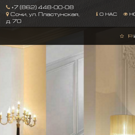
+7 (862) 448-00-08
О НАС
Н
Сочи, ул. Пластунская,
д. 70
И