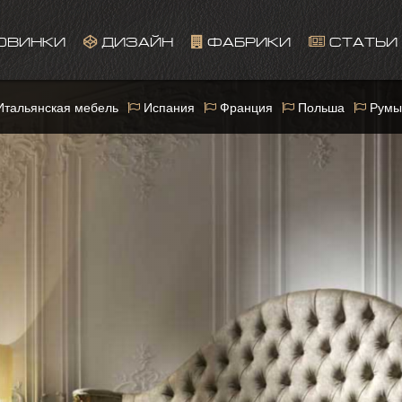
ОВИНКИ
ДИЗАЙН
ФАБРИКИ
СТАТЬИ
тальянская мебель
Испания
Франция
Польша
Румы
This page can't load Google Maps correctly.
OK
Do you own this website?