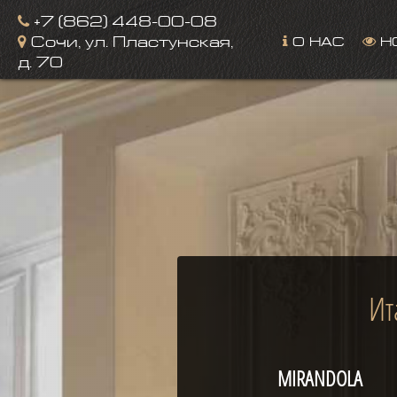
Image 02
+7 (862) 448-00-08
О НАС
Н
Сочи, ул. Пластунская,
д. 70
Ит
MIRANDOLA