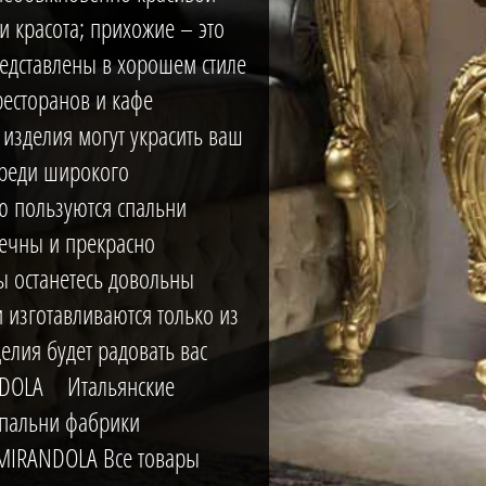
и красота; прихожие – это
редставлены в хорошем стиле
кухни
ресторанов и кафе
 изделия могут украсить ваш
Среди широкого
ю пользуются спальни
ечны и прекрасно
 останетесь довольны
 изготавливаются только из
елия будет радовать вас
NDOLA Итальянские
спальни фабрики
MIRANDOLA Все товары