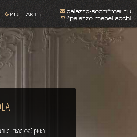
palazzo-sochi@mail.ru
КОНТАКТЫ
@palazzo_mebel_sochi
OLA
альянская фабрика