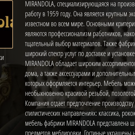
MIRANDOLA, специализирующаяся на произво
работу в 1959 году. Она является крупным э
известном во всем мире. Основными критер
являются профессионализм работников, нак
тщательный выбор материалов. Также фабри
широкий спектр услуг по доставке и установк
ки
MIRANDOLA обладает широким ассортиментом
дома, а также аксессуарами и дополнительн
которых оформляется интерьер. Мебель мож
необыкновенно красивой резьбой, позолотой
Компания отдает предпочтение производству 
стилистических направлениях: классика, роко
мебель фабрики MIRANDOLA представлена 
предметов меблировки. Гостиные украшены 