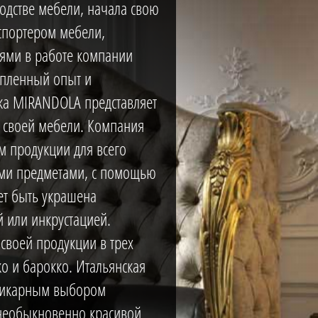
дстве мебели, начала свою
кспортером мебели,
иями в работе компании
опленный опыт и
ка MIRANDOLA представляет
е своей мебели. Компания
 продукции для всего
ыми предметами, с помощью
ет быть украшена
 или инкрустацией.
своей продукции в трех
ко и барокко. Итальянская
шикарным выбором
необыкновенно красивой