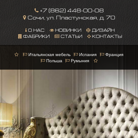
+7 (862) 448-00-08
Сочи, ул. Пластунская, д. 70
О НАС
НОВИНКИ
ДИЗАЙН
ФАБРИКИ
СТАТЬИ
КОНТАКТЫ
Итальянская мебель
Испания
Франция
Польша
Румыния
This page can't load Google Maps correctly.
OK
Do you own this website?