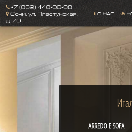
Image 02
+7 (862) 448-00-08
О НАС
Н
Сочи, ул. Пластунская,
д. 70
Ита
ARREDO E SOFA