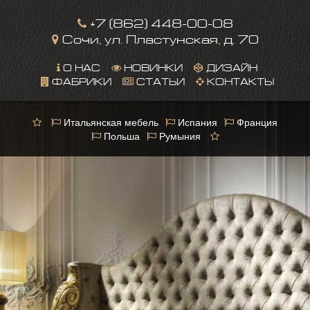
+7 (862) 448-00-08
Сочи, ул. Пластунская, д. 70
О НАС
НОВИНКИ
ДИЗАЙН
ФАБРИКИ
СТАТЬИ
КОНТАКТЫ
Итальянская мебель
Испания
Франция
Польша
Румыния
This page can't load Google Maps correctly.
OK
Do you own this website?