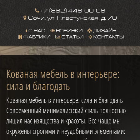
+7 (862) 448-00-08
Сочи, ул. Пластунская, д. 70
О НАС
НОВИНКИ
ДИЗАЙН
ФАБРИКИ
СТАТЬИ
КОНТАКТЫ
This page can't load Google Maps correctly.
Кованая мебель в интерьере:
OK
Do you own this website?
сила и благодать
Кованая мебель в интерьере: сила и благодать
Современный минималистский стиль полностью
лишил нас изящества и красоты. Все чаще мы
окружены строгими и неудобными элементами: