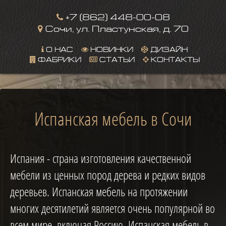
+7 (862) 448-00-08
Сочи, ул. Пластунская, д. 70
О НАС
НОВИНКИ
ДИЗАЙН
ФАБРИКИ
СТАТЬИ
КОНТАКТЫ
This page can't load Google Maps correctly.
Испанская мебель в Сочи
OK
Do you own this website?
Испания - страна изготовления качественной
мебели из ценных пород дерева и редких видов
деревьев. Испанская мебель на протяжении
многих десятилетий является очень популярной во
всем мире, включая Россию. Испанская мебель в